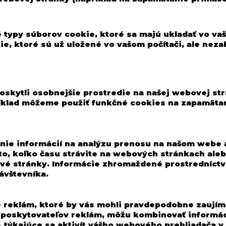
 typy súborov cookie, ktoré sa majú ukladať vo vaš
kie, ktoré sú už uložené vo vašom počítači, ale n
oskytli osobnejšie prostredie na našej webovej str
ríklad môžeme použiť funkčné cookies na zapamätan
ie informácií na analýzu prenosu na našom webe a 
 to, koľko času strávite na webových stránkach al
vé stránky. Informácie zhromaždené prostredníctv
ávštevníka.
 reklám, ktoré by vás mohli pravdepodobne zaujímať
bo poskytovateľov reklám, môžu kombinovať informá
, týkajúce sa aktivít vášho webového prehliadača v