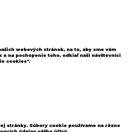
 našich webových stránok, na to, aby sme vám
 a na pochopenie toho, odkiaľ naši návštevníci
ie cookies".
vej stránky. Súbory cookie používame na rôzne
ovacích údajov vášho účtu).