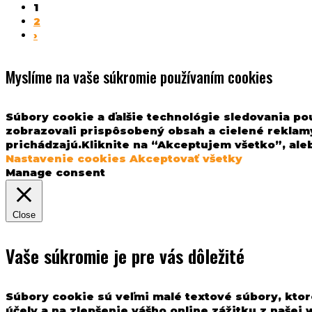
1
2
›
Myslíme na vaše súkromie používaním cookies
Súbory cookie a ďalšie technológie sledovania po
zobrazovali prispôsobený obsah a cielené reklamy
prichádzajú.Kliknite na “Akceptujem všetko”, aleb
Nastavenie cookies
Akceptovať všetky
Manage consent
Close
Vaše súkromie je pre vás dôležité
Súbory cookie sú veľmi malé textové súbory, ktor
účely a na zlepšenie vášho online zážitku z našej