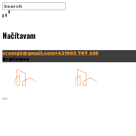
Načítavam
sromg2@gmail.com
+421903 767 205
Bratislava