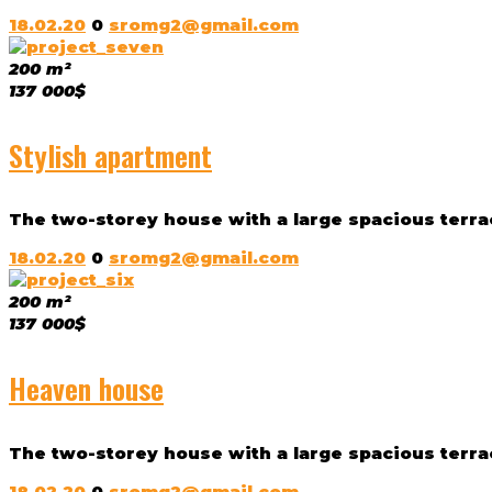
18.02.20
0
sromg2@gmail.com
200 m²
137 000$
Stylish apartment
The two-storey house with a large spacious terrac
18.02.20
0
sromg2@gmail.com
200 m²
137 000$
Heaven house
The two-storey house with a large spacious terrac
18.02.20
0
sromg2@gmail.com