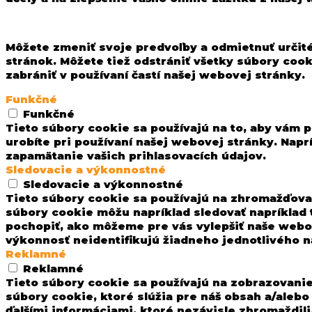
Môžete zmeniť svoje predvoľby a odmietnuť určité
stránok. Môžete tiež odstrániť všetky súbory coo
zabrániť v používaní častí našej webovej stránky.
Funkčné
Funkčné
Tieto súbory cookie sa používajú na to, aby vám p
urobíte pri používaní našej webovej stránky. Nap
zapamätanie vašich prihlasovacích údajov.
Sledovacie a výkonnostné
Sledovacie a výkonnostné
Tieto súbory cookie sa používajú na zhromažďovan
súbory cookie môžu napríklad sledovať napríklad
pochopiť, ako môžeme pre vás vylepšiť naše webo
výkonnosť neidentifikujú žiadneho jednotlivého n
Reklamné
Reklamné
Tieto súbory cookie sa používajú na zobrazovanie
súbory cookie, ktoré slúžia pre náš obsah a/ale
ďalšími informáciami, ktoré nezávisle zhromaždili