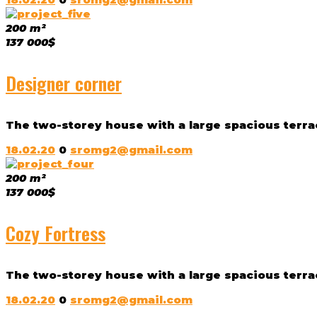
200 m²
137 000$
Designer corner
The two-storey house with a large spacious terrac
18.02.20
0
sromg2@gmail.com
200 m²
137 000$
Cozy Fortress
The two-storey house with a large spacious terrac
18.02.20
0
sromg2@gmail.com