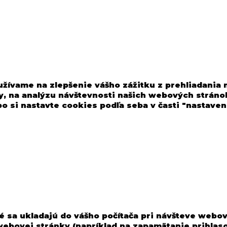
užívame na zlepšenie vášho zážitku z prehliadania
, na analýzu návštevnosti našich webových stránok
o si nastavte cookies podľa seba v časti "nastaven
é sa ukladajú do vášho počítača pri návšteve webo
 webovej stránky (napríklad na zapamätanie prihlas