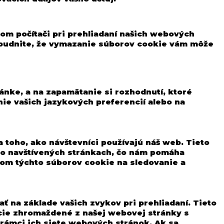
om počítači pri prehliadaní našich webových
ezabudnite, že vymazanie súborov cookie vám môže
ánke, a na zapamätanie si rozhodnutí, ktoré
ie vašich jazykových preferencií alebo na
toho, ako návštevníci používajú náš web. Tieto
ebo navštívených stránkach, čo nám pomáha
om týchto súborov cookie na sledovanie a
 na základe vašich zvykov pri prehliadaní. Tieto
cie zhromaždené z našej webovej stránky s
 rámci ich siete webových stránok. Ak sa