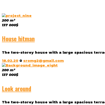
200 m²
137 000$
House hitman
The two-storey house with a large spacious terrac
18.02.20
0
sromg2@gmail.com
200 m²
137 000$
Look around
The two-storey house with a large spacious terrac